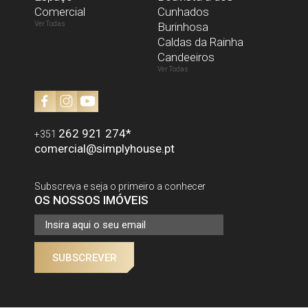
Comercial
Li e aceito a
Política de Privacidade
Cunhados
Ver Todas
Burinhosa
Caldas da Rainha
Candeeiros
ENVIAR
Ver Todas
262 921 274
*
+351
comercial@simplyhouse.pt
Subscreva e seja o primeiro a conhecer
OS NOSSOS IMÓVEIS
SUBSCREVER