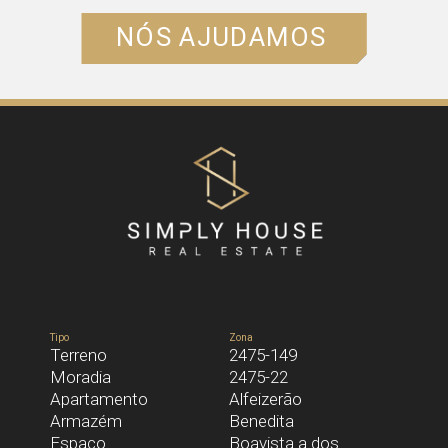
NÓS AJUDAMOS
NOME*
EMAIL*
TELEFONE*
Tipo
Zona
Terreno
2475-149
Moradia
2475-22
MENSAGEM
Apartamento
Alfeizerão
Armazém
Benedita
Espaço
Boavista a dos