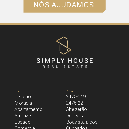
NÓS AJUDAMOS
NOME*
EMAIL*
TELEFONE*
Tipo
Zona
Terreno
2475-149
Moradia
2475-22
MENSAGEM
Apartamento
Alfeizerão
Armazém
Benedita
Espaço
Boavista a dos
Comercial
Li e aceito a
Política de Privacidade
Cunhados