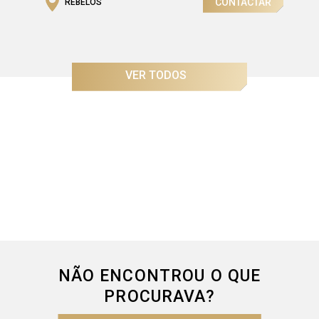
CONTACTAR
REBELOS
Área Útil
Área Bruta
2
2
150,04m
242,55m
VER TODOS
NÃO ENCONTROU O QUE
PROCURAVA?