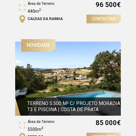
96 500
€
Área de Terreno
2
440m
CONTACTAR
CALDAS DA RAINHA
Área Bruta
2
407m
NOVIDADE
TERRENO 5.500 M² C/ PROJETO MORADIA
T3 E PISCINA | COSTA DE PRATA
85 000
€
Área de Terreno
2
5500m