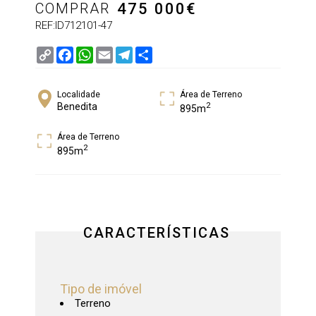
COMPRAR
475 000
€
REF:ID712101-47
Copy
Facebook
WhatsApp
Email
Telegram
Share
Link
Localidade
Área de Terreno
2
Benedita
895m
Área de Terreno
2
895m
CARACTERÍSTICAS
Tipo de imóvel
Terreno