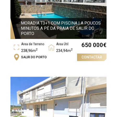
MORADIA T3+1 COM PISCINA | A POUCOS
MINUTOS A PÉ DA PRAIA DE SALIR DO
PORTO
650 000
€
Área de Terreno
Área Útil
2
2
238,96m
234,94m
CONTACTAR
SALIR DO PORTO
Área Bruta
2
269,54m