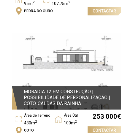
2
2
95m
107,75m
CONTACTAR
PEDRA DO OURO
Quartos
2
MORADIA T2 EM CONSTRUÇÃO |
POSSIBILIDADE DE PERSONALIZAÇÃO |
COTO, CALDAS DA RAINHA
253 000
€
Área de Terreno
Área Útil
2
2
430m
100m
CONTACTAR
COTO
Quartos