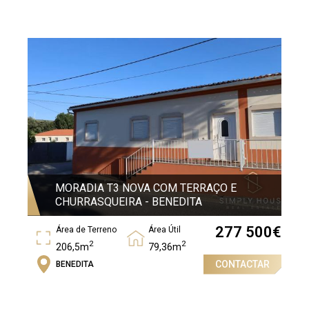
2
93,56m
MORADIA T3 NOVA COM TERRAÇO E
CHURRASQUEIRA - BENEDITA
277 500
€
Área de Terreno
Área Útil
2
2
206,5m
79,36m
CONTACTAR
BENEDITA
Área Bruta
2
91,23m