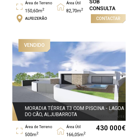
SOB
Área de Terreno
Área Útil
CONSULTA
2
2
150,60m
82,70m
CONTACTAR
ALFEIZERÃO
Área Bruta
2
99,25m
VENDIDO
MORADIA TÉRREA T3 COM PISCINA - LAGOA
DO CÃO, ALJUBARROTA
430 000
€
Área de Terreno
Área Útil
2
2
500m
166,05m