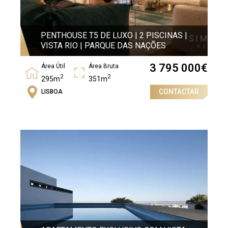
PENTHOUSE T5 DE LUXO | 2 PISCINAS |
VISTA RIO | PARQUE DAS NAÇÕES
3 795 000
€
Área Útil
Área Bruta
2
2
295m
351m
CONTACTAR
LISBOA
Quartos
5