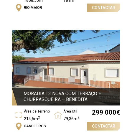
1868,50m
181m
CONTACTAR
RIO MAIOR
Área Bruta
2
911m
MORADIA T3 NOVA COM TERRAÇO E
CHURRASQUEIRA – BENEDITA
299 000
€
Área de Terreno
Área Útil
2
2
214,5m
79,36m
CONTACTAR
CANDEEIROS
Área Bruta