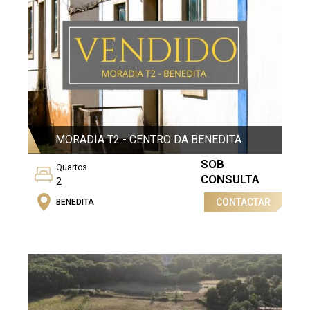
MORADIA T2 - CENTRO DA BENEDITA
SOB
Quartos
CONSULTA
2
CONTACTAR
Categoria Energética
BENEDITA
Isento
Casas de banho
1