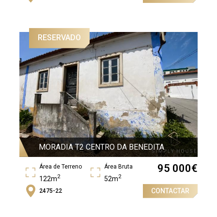
2
RESERVADO
MORADIA T2 CENTRO DA BENEDITA
95 000
€
Área de Terreno
Área Bruta
2
2
122m
52m
CONTACTAR
2475-22
Quartos
2