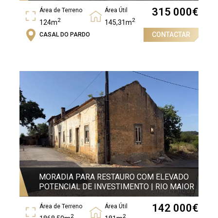
315 000
€
Área de Terreno
Área Útil
2
2
124m
145,31m
CONTACTAR
CASAL DO PARDO
Área Bruta
2
204,97m
MORADIA PARA RESTAURO COM ELEVADO
POTENCIAL DE INVESTIMENTO | RIO MAIOR
142 000
€
Área de Terreno
Área Útil
2
2