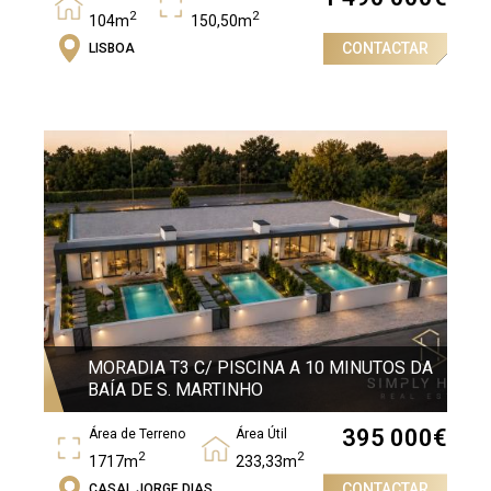
2
2
104m
150,50m
CONTACTAR
LISBOA
Quartos
2
MORADIA T3 C/ PISCINA A 10 MINUTOS DA
BAÍA DE S. MARTINHO
395 000
€
Área de Terreno
Área Útil
2
2
1717m
233,33m
CONTACTAR
CASAL JORGE DIAS