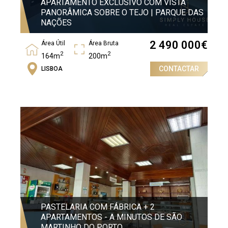
APARTAMENTO EXCLUSIVO COM VISTA
PANORÂMICA SOBRE O TEJO | PARQUE DAS
NAÇÕES
2 490 000
€
Área Útil
Área Bruta
2
2
164m
200m
CONTACTAR
LISBOA
Quartos
3
PASTELARIA COM FÁBRICA + 2
APARTAMENTOS - A MINUTOS DE SÃO
MARTINHO DO PORTO