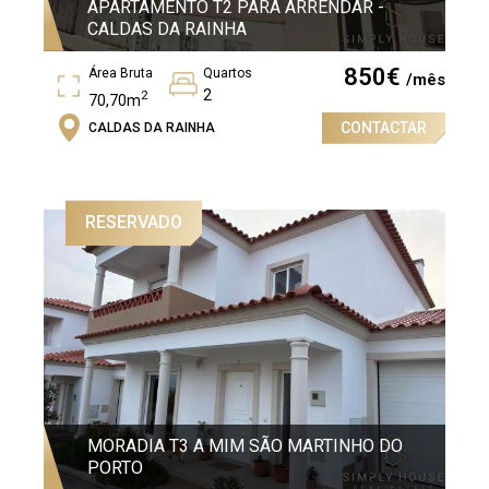
APARTAMENTO T2 PARA ARRENDAR -
CALDAS DA RAINHA
850
€
Área Bruta
Quartos
/mês
2
2
70,70m
CONTACTAR
CALDAS DA RAINHA
Piso
2º
RESERVADO
MORADIA T3 A MIM SÃO MARTINHO DO
PORTO