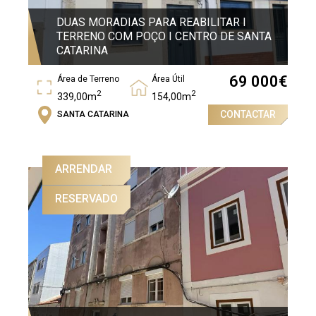
DUAS MORADIAS PARA REABILITAR I
TERRENO COM POÇO I CENTRO DE SANTA
CATARINA
69 000
€
Área de Terreno
Área Útil
2
2
339,00m
154,00m
CONTACTAR
SANTA CATARINA
Área Bruta
2
98m
ARRENDAR
RESERVADO