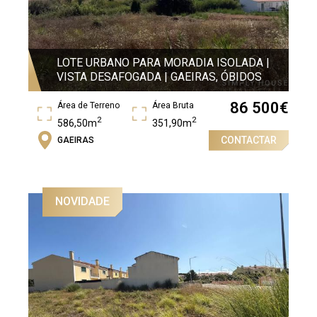
LOTE URBANO PARA MORADIA ISOLADA |
VISTA DESAFOGADA | GAEIRAS, ÓBIDOS
86 500
€
Área de Terreno
Área Bruta
2
2
586,50m
351,90m
CONTACTAR
GAEIRAS
NOVIDADE