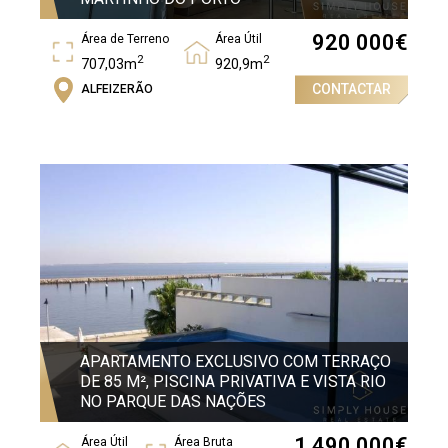
920 000
€
Área de Terreno
Área Útil
2
2
707,03m
920,9m
CONTACTAR
ALFEIZERÃO
Área Bruta
2
1164,83m
APARTAMENTO EXCLUSIVO COM TERRAÇO
DE 85 M², PISCINA PRIVATIVA E VISTA RIO
NO PARQUE DAS NAÇÕES
1 490 000
€
Área Útil
Área Bruta