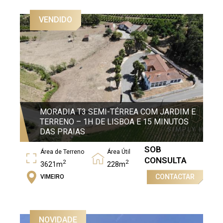
VENDIDO
MORADIA T3 SEMI-TÉRREA COM JARDIM E
TERRENO – 1H DE LISBOA E 15 MINUTOS
DAS PRAIAS
SOB
Área de Terreno
Área Útil
CONSULTA
2
2
3621m
228m
CONTACTAR
VIMEIRO
Área Bruta
2
456m
NOVIDADE