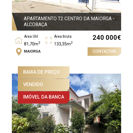
APARTAMENTO T2 CENTRO DA MAIORGA -
ALCOBAÇA
240 000
€
Área Útil
Área Bruta
2
2
81,70m
133,35m
CONTACTAR
MAIORGA
Quartos
2
BAIXA DE PREÇO
VENDIDO
IMÓVEL DA BANCA