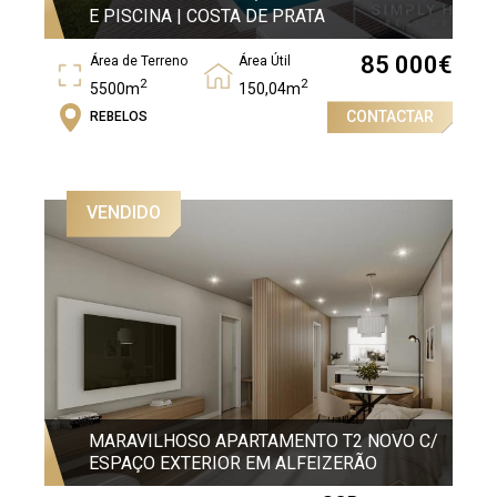
E PISCINA | COSTA DE PRATA
85 000
€
Área de Terreno
Área Útil
2
2
5500m
150,04m
CONTACTAR
REBELOS
Área Bruta
2
242,55m
VENDIDO
MARAVILHOSO APARTAMENTO T2 NOVO C/
ESPAÇO EXTERIOR EM ALFEIZERÃO