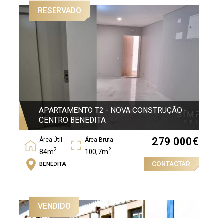
RESERVADO
APARTAMENTO T2 - NOVA CONSTRUÇÃO -
CENTRO BENEDITA
279 000
€
Área Útil
Área Bruta
2
2
84m
100,7m
CONTACTAR
BENEDITA
Quartos
2
VENDIDO