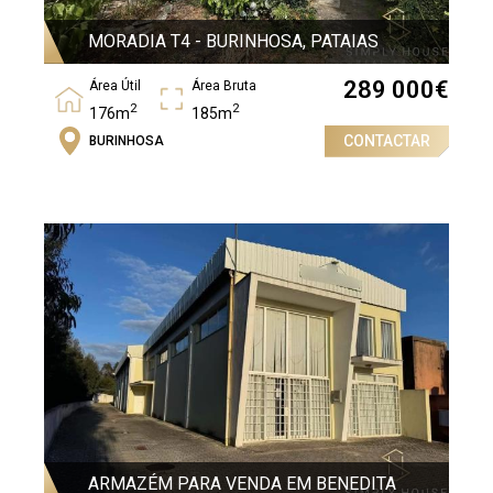
MORADIA T4 - BURINHOSA, PATAIAS
289 000
€
Área Útil
Área Bruta
2
2
176m
185m
CONTACTAR
BURINHOSA
Quartos
4
ARMAZÉM PARA VENDA EM BENEDITA