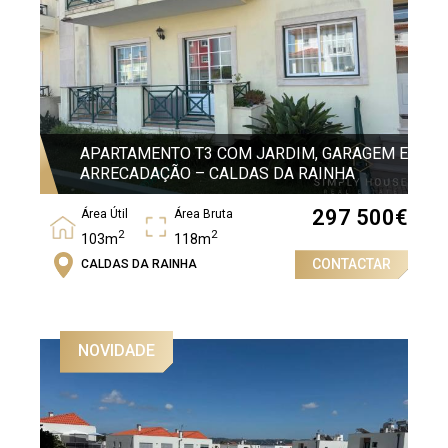
APARTAMENTO T3 COM JARDIM, GARAGEM E
ARRECADAÇÃO – CALDAS DA RAINHA
297 500
€
Área Útil
Área Bruta
2
2
103m
118m
CONTACTAR
CALDAS DA RAINHA
Quartos
3
NOVIDADE