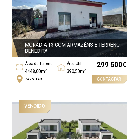
MORADIA T3 COM ARMAZÉNS E TERRENO -
BENEDITA
299 500
€
Área de Terreno
Área Útil
2
2
4448,00m
390,50m
CONTACTAR
2475-149
Área Bruta
2
430,00m
VENDIDO