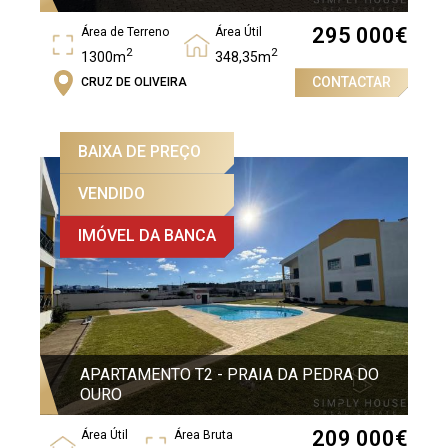
295 000
€
Área de Terreno
Área Útil
2
2
1300m
348,35m
CONTACTAR
CRUZ DE OLIVEIRA
Área Bruta
2
427,65m
BAIXA DE PREÇO
VENDIDO
IMÓVEL DA BANCA
APARTAMENTO T2 - PRAIA DA PEDRA DO
OURO
209 000
€
Área Útil
Área Bruta