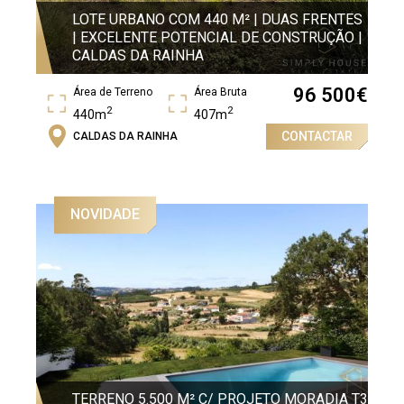
LOTE URBANO COM 440 M² | DUAS FRENTES
| EXCELENTE POTENCIAL DE CONSTRUÇÃO |
CALDAS DA RAINHA
96 500
€
Área de Terreno
Área Bruta
2
2
440m
407m
CONTACTAR
CALDAS DA RAINHA
NOVIDADE
TERRENO 5.500 M² C/ PROJETO MORADIA T3