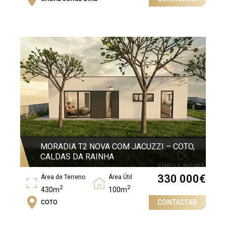
Área Bruta
2
375,13m
MORADIA T2 NOVA COM JACUZZI – COTO,
CALDAS DA RAINHA
330 000
€
Área de Terreno
Área Útil
2
2
430m
100m
CONTACTAR
COTO
Quartos
2