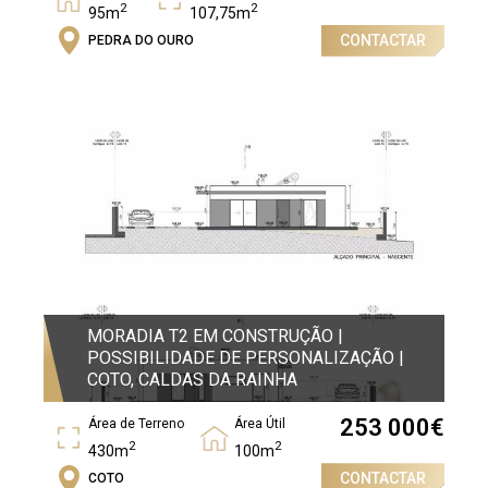
2
2
95m
107,75m
CONTACTAR
PEDRA DO OURO
Quartos
2
MORADIA T2 EM CONSTRUÇÃO |
POSSIBILIDADE DE PERSONALIZAÇÃO |
COTO, CALDAS DA RAINHA
253 000
€
Área de Terreno
Área Útil
2
2
430m
100m
CONTACTAR
COTO
Quartos