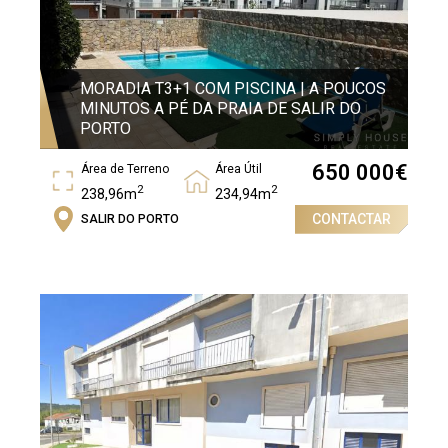
MORADIA T3+1 COM PISCINA | A POUCOS
MINUTOS A PÉ DA PRAIA DE SALIR DO
PORTO
650 000
€
Área de Terreno
Área Útil
2
2
238,96m
234,94m
CONTACTAR
SALIR DO PORTO
Área Bruta
2
269,54m