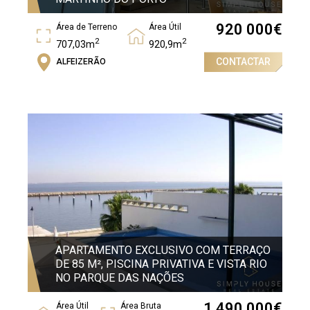
920 000
€
Área de Terreno
Área Útil
2
2
707,03m
920,9m
CONTACTAR
ALFEIZERÃO
Área Bruta
2
1164,83m
APARTAMENTO EXCLUSIVO COM TERRAÇO
DE 85 M², PISCINA PRIVATIVA E VISTA RIO
NO PARQUE DAS NAÇÕES
1 490 000
€
Área Útil
Área Bruta