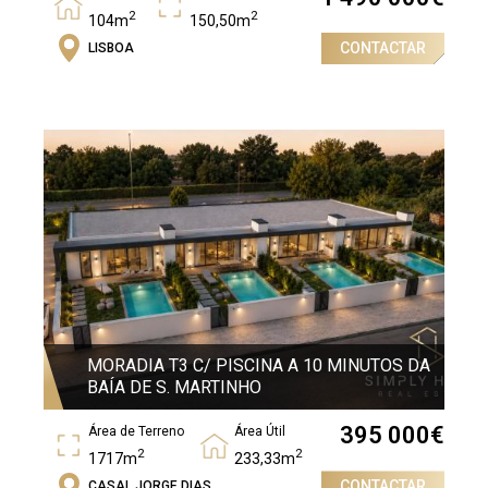
2
2
104m
150,50m
CONTACTAR
LISBOA
Quartos
2
MORADIA T3 C/ PISCINA A 10 MINUTOS DA
BAÍA DE S. MARTINHO
395 000
€
Área de Terreno
Área Útil
2
2
1717m
233,33m
CONTACTAR
CASAL JORGE DIAS