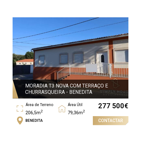
2
93,56m
MORADIA T3 NOVA COM TERRAÇO E
CHURRASQUEIRA - BENEDITA
277 500
€
Área de Terreno
Área Útil
2
2
206,5m
79,36m
CONTACTAR
BENEDITA
Área Bruta
2
91,23m