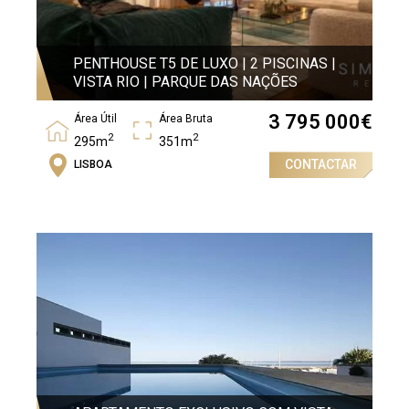
PENTHOUSE T5 DE LUXO | 2 PISCINAS |
VISTA RIO | PARQUE DAS NAÇÕES
3 795 000
€
Área Útil
Área Bruta
2
2
295m
351m
CONTACTAR
LISBOA
Quartos
5