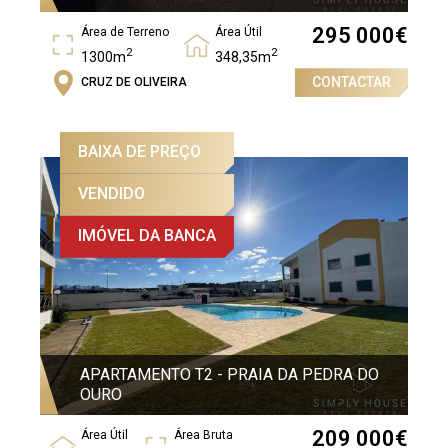
295 000
€
Área de Terreno
Área Útil
2
2
1300m
348,35m
CONTACTAR
CRUZ DE OLIVEIRA
Área Bruta
2
427,65m
BAIXA DE PREÇO
VENDIDO
IMÓVEL DA BANCA
APARTAMENTO T2 - PRAIA DA PEDRA DO
OURO
209 000
€
Área Útil
Área Bruta