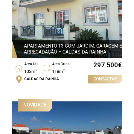
APARTAMENTO T3 COM JARDIM, GARAGEM E
ARRECADAÇÃO – CALDAS DA RAINHA
297 500
€
Área Útil
Área Bruta
2
2
103m
118m
CONTACTAR
CALDAS DA RAINHA
Quartos
3
NOVIDADE