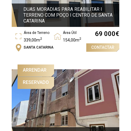
DUAS MORADIAS PARA REABILITAR I
TERRENO COM POÇO I CENTRO DE SANTA
CATARINA
69 000
€
Área de Terreno
Área Útil
2
2
339,00m
154,00m
CONTACTAR
SANTA CATARINA
Área Bruta
2
98m
ARRENDAR
RESERVADO