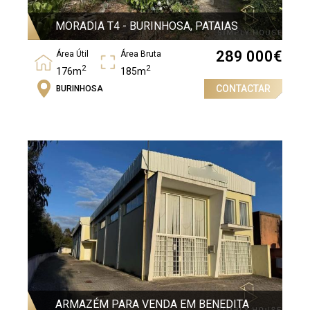
MORADIA T4 - BURINHOSA, PATAIAS
289 000
€
Área Útil
Área Bruta
2
2
176m
185m
CONTACTAR
BURINHOSA
Quartos
4
ARMAZÉM PARA VENDA EM BENEDITA