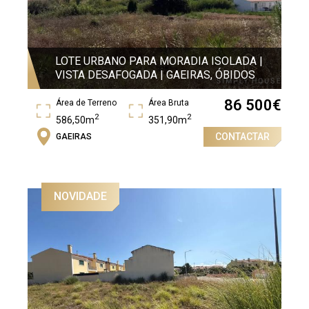
LOTE URBANO PARA MORADIA ISOLADA |
VISTA DESAFOGADA | GAEIRAS, ÓBIDOS
86 500
€
Área de Terreno
Área Bruta
2
2
586,50m
351,90m
CONTACTAR
GAEIRAS
NOVIDADE