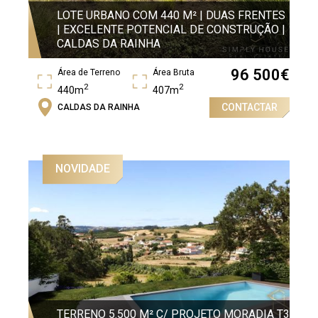
LOTE URBANO COM 440 M² | DUAS FRENTES
| EXCELENTE POTENCIAL DE CONSTRUÇÃO |
CALDAS DA RAINHA
96 500
€
Área de Terreno
Área Bruta
2
2
440m
407m
CONTACTAR
CALDAS DA RAINHA
NOVIDADE
TERRENO 5.500 M² C/ PROJETO MORADIA T3