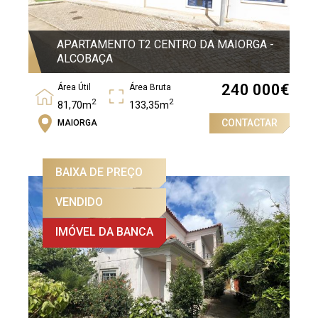
APARTAMENTO T2 CENTRO DA MAIORGA -
ALCOBAÇA
240 000
€
Área Útil
Área Bruta
2
2
81,70m
133,35m
CONTACTAR
MAIORGA
Quartos
2
BAIXA DE PREÇO
VENDIDO
IMÓVEL DA BANCA