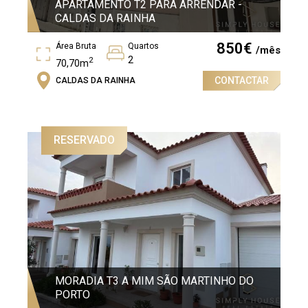
APARTAMENTO T2 PARA ARRENDAR -
CALDAS DA RAINHA
850
€
Área Bruta
Quartos
/mês
2
2
70,70m
CONTACTAR
CALDAS DA RAINHA
Piso
2º
RESERVADO
MORADIA T3 A MIM SÃO MARTINHO DO
PORTO