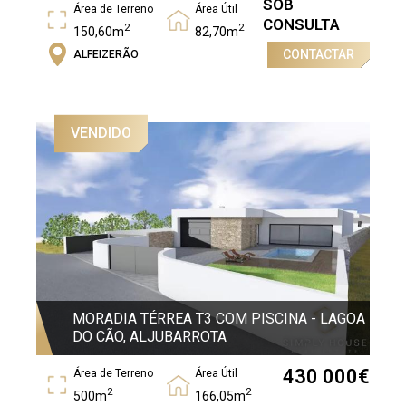
SOB
Área de Terreno
Área Útil
CONSULTA
2
2
150,60m
82,70m
CONTACTAR
ALFEIZERÃO
Área Bruta
2
99,25m
VENDIDO
MORADIA TÉRREA T3 COM PISCINA - LAGOA
DO CÃO, ALJUBARROTA
430 000
€
Área de Terreno
Área Útil
2
2
500m
166,05m