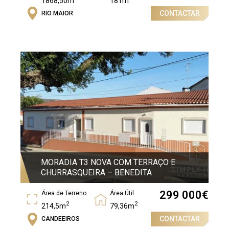
1868,50m
181m
CONTACTAR
RIO MAIOR
Área Bruta
2
911m
MORADIA T3 NOVA COM TERRAÇO E
CHURRASQUEIRA – BENEDITA
299 000
€
Área de Terreno
Área Útil
2
2
214,5m
79,36m
CONTACTAR
CANDEEIROS
Área Bruta