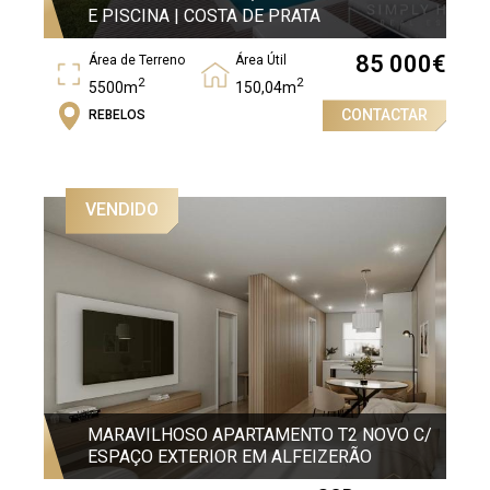
E PISCINA | COSTA DE PRATA
85 000
€
Área de Terreno
Área Útil
2
2
5500m
150,04m
CONTACTAR
REBELOS
Área Bruta
2
242,55m
VENDIDO
MARAVILHOSO APARTAMENTO T2 NOVO C/
ESPAÇO EXTERIOR EM ALFEIZERÃO