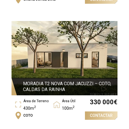
Área Bruta
2
375,13m
MORADIA T2 NOVA COM JACUZZI – COTO,
CALDAS DA RAINHA
330 000
€
Área de Terreno
Área Útil
2
2
430m
100m
CONTACTAR
COTO
Quartos
2