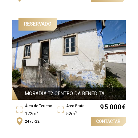
2
RESERVADO
MORADIA T2 CENTRO DA BENEDITA
95 000
€
Área de Terreno
Área Bruta
2
2
122m
52m
CONTACTAR
2475-22
Quartos
2