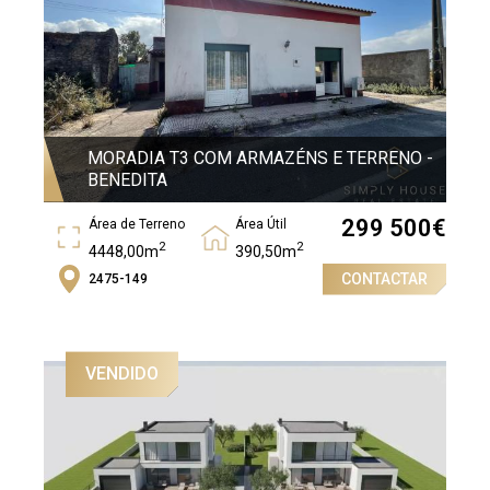
MORADIA T3 COM ARMAZÉNS E TERRENO -
BENEDITA
299 500
€
Área de Terreno
Área Útil
2
2
4448,00m
390,50m
CONTACTAR
2475-149
Área Bruta
2
430,00m
VENDIDO