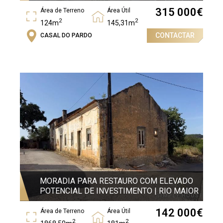
315 000
€
Área de Terreno
Área Útil
2
2
124m
145,31m
CONTACTAR
CASAL DO PARDO
Área Bruta
2
204,97m
MORADIA PARA RESTAURO COM ELEVADO
POTENCIAL DE INVESTIMENTO | RIO MAIOR
142 000
€
Área de Terreno
Área Útil
2
2