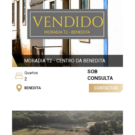
MORADIA T2 - CENTRO DA BENEDITA
SOB
Quartos
CONSULTA
2
CONTACTAR
Categoria Energética
BENEDITA
Isento
Casas de banho
1