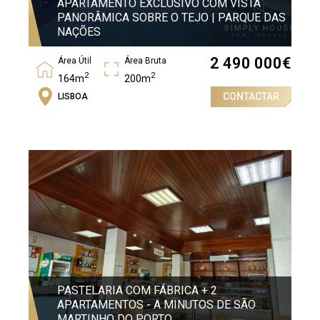
APARTAMENTO EXCLUSIVO COM VISTA
PANORÂMICA SOBRE O TEJO | PARQUE DAS
NAÇÕES
2 490 000
€
Área Útil
Área Bruta
2
2
164m
200m
CONTACTAR
LISBOA
Quartos
3
PASTELARIA COM FÁBRICA + 2
APARTAMENTOS - A MINUTOS DE SÃO
MARTINHO DO PORTO