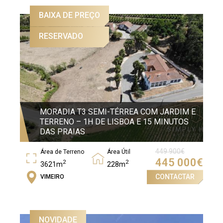
BAIXA DE PREÇO
RESERVADO
MORADIA T3 SEMI-TÉRREA COM JARDIM E
TERRENO – 1H DE LISBOA E 15 MINUTOS
DAS PRAIAS
449 900
€
Área de Terreno
Área Útil
445 000
€
2
2
3621m
228m
CONTACTAR
VIMEIRO
Área Bruta
2
456m
NOVIDADE