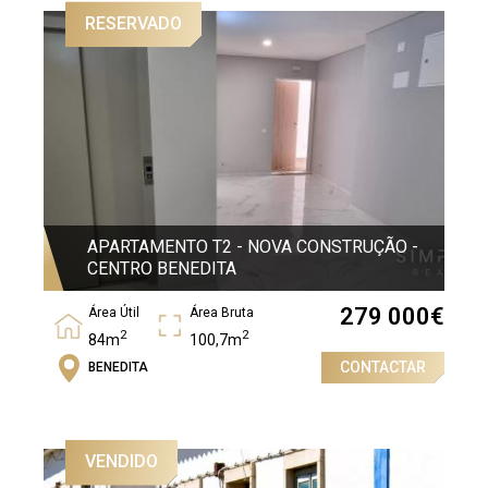
RESERVADO
APARTAMENTO T2 - NOVA CONSTRUÇÃO -
CENTRO BENEDITA
279 000
€
Área Útil
Área Bruta
2
2
84m
100,7m
CONTACTAR
BENEDITA
Quartos
2
VENDIDO