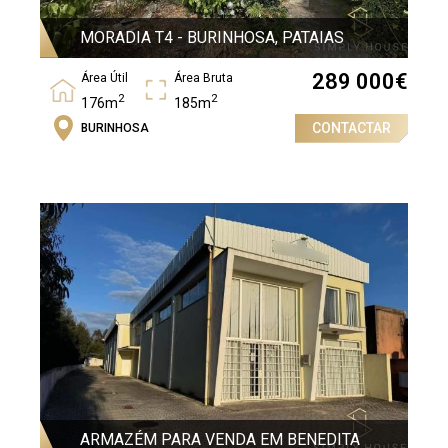
MORADIA T4 - BURINHOSA, PATAIAS
289 000
€
Área Útil
Área Bruta
2
2
176m
185m
CONTACTAR
BURINHOSA
Quartos
4
ARMAZÉM PARA VENDA EM BENEDITA