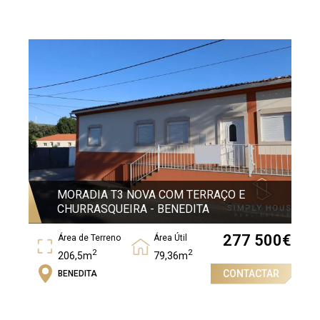
2
93,56m
MORADIA T3 NOVA COM TERRAÇO E
CHURRASQUEIRA - BENEDITA
277 500
€
Área de Terreno
Área Útil
2
2
206,5m
79,36m
CONTACTAR
BENEDITA
Área Bruta
2
91,23m