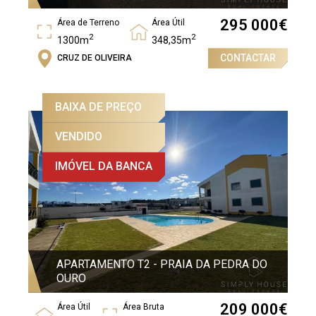
295 000
€
Área de Terreno
Área Útil
2
2
1300m
348,35m
CONTACTAR
CRUZ DE OLIVEIRA
Área Bruta
2
427,65m
BAIXA DE PREÇO
VENDIDO
IMÓVEL DA BANCA
APARTAMENTO T2 - PRAIA DA PEDRA DO
OURO
209 000
€
Área Útil
Área Bruta