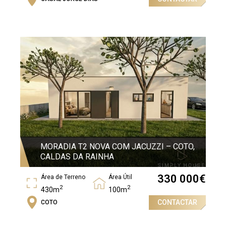
Área Bruta
2
375,13m
MORADIA T2 NOVA COM JACUZZI – COTO,
CALDAS DA RAINHA
330 000
€
Área de Terreno
Área Útil
2
2
430m
100m
CONTACTAR
COTO
Quartos
2