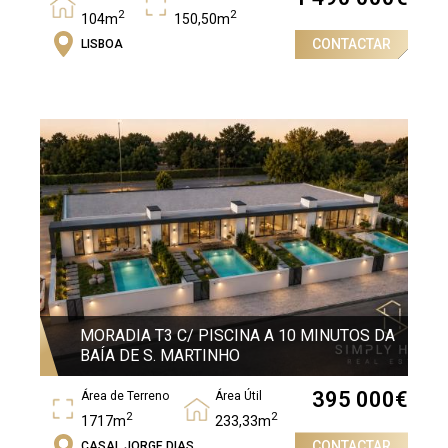
2
2
104m
150,50m
CONTACTAR
LISBOA
Quartos
2
MORADIA T3 C/ PISCINA A 10 MINUTOS DA
BAÍA DE S. MARTINHO
395 000
€
Área de Terreno
Área Útil
2
2
1717m
233,33m
CONTACTAR
CASAL JORGE DIAS