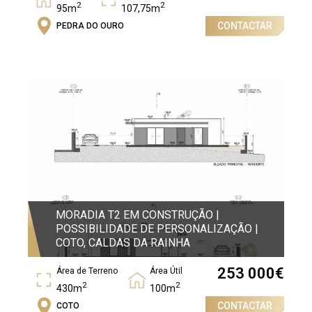
2
2
95m
107,75m
CONTACTAR
PEDRA DO OURO
Quartos
2
MORADIA T2 EM CONSTRUÇÃO |
POSSIBILIDADE DE PERSONALIZAÇÃO |
COTO, CALDAS DA RAINHA
253 000
€
Área de Terreno
Área Útil
2
2
430m
100m
CONTACTAR
COTO
Quartos