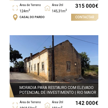
315 000
€
Área de Terreno
Área Útil
2
2
124m
145,31m
CONTACTAR
CASAL DO PARDO
Área Bruta
2
204,97m
MORADIA PARA RESTAURO COM ELEVADO
POTENCIAL DE INVESTIMENTO | RIO MAIOR
142 000
€
Área de Terreno
Área Útil
2
2