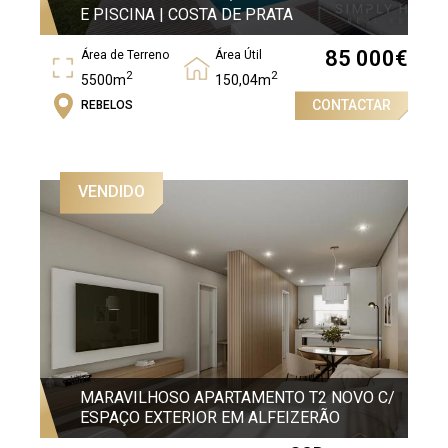
E PISCINA | COSTA DE PRATA
85 000
€
Área de Terreno
Área Útil
2
2
5500m
150,04m
CONTACTAR
REBELOS
Área Bruta
2
242,55m
VENDIDO
MARAVILHOSO APARTAMENTO T2 NOVO C/
ESPAÇO EXTERIOR EM ALFEIZERÃO